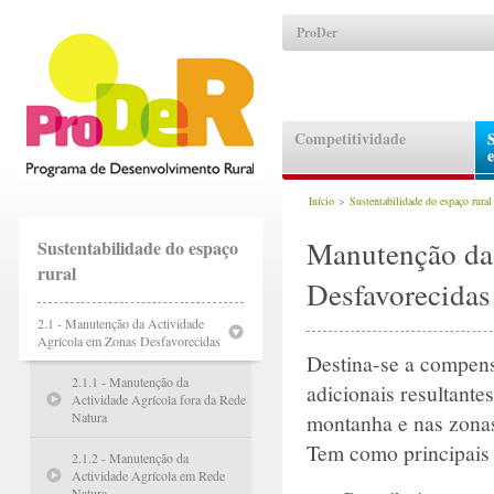
ProDer
Competitividade
Início
>
Sustentabilidade do espaço rural
Manutenção da
Sustentabilidade do espaço
rural
Desfavorecidas
2.1 - Manutenção da Actividade
Agrícola em Zonas Desfavorecidas
Destina-se a compens
2.1.1 - Manutenção da
adicionais resultant
Actividade Agrícola fora da Rede
Natura
montanha e nas zonas
Tem como principais 
2.1.2 - Manutenção da
Actividade Agrícola em Rede
Natura