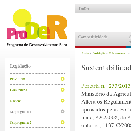
ProDer
Competitividade
Início
>
Legislação
>
Subprograma 1
>
Sustentabilida
Legislação
PDR 2020
Portaria n.º 253/2013
Comunitária
Ministério da Agricu
Altera os Regulamen
Nacional
aprovados pelas Port
Subprograma 1
maio, 820/2008, de 8
Subprograma 2
outubro, 1137-C/2008