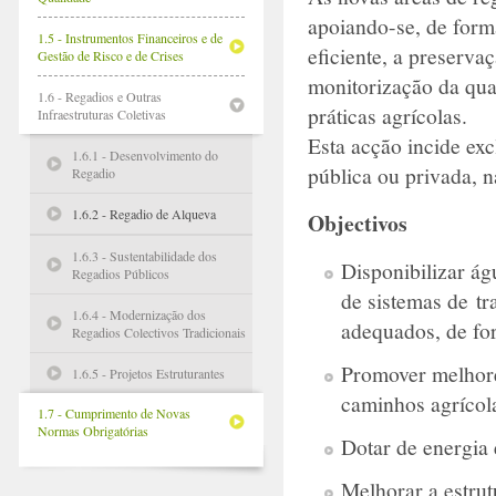
apoiando-se, de forma
1.5 - Instrumentos Financeiros e de
eficiente, a preserv
Gestão de Risco e de Crises
monitorização da qua
1.6 - Regadios e Outras
práticas agrícolas.
Infraestruturas Coletivas
Esta acção incide exc
1.6.1 - Desenvolvimento do
pública ou privada, n
Regadio
1.6.2 - Regadio de Alqueva
Objectivos
1.6.3 - Sustentabilidade dos
Disponibilizar ág
Regadios Públicos
de sistemas de tr
1.6.4 - Modernização dos
adequados, de for
Regadios Colectivos Tradicionais
Promover melhores
1.6.5 - Projetos Estruturantes
caminhos agrícola
1.7 - Cumprimento de Novas
Normas Obrigatórias
Dotar de energia e
Melhorar a estrut